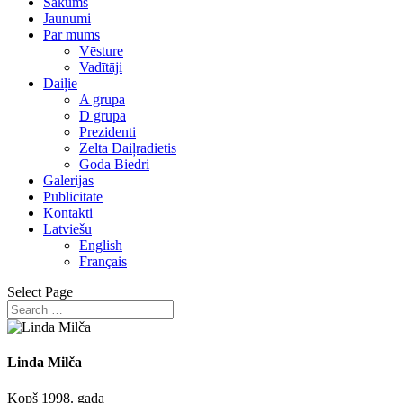
Sākums
Jaunumi
Par mums
Vēsture
Vadītāji
Daiļie
A grupa
D grupa
Prezidenti
Zelta Daiļradietis
Goda Biedri
Galerijas
Publicitāte
Kontakti
Latviešu
English
Français
Select Page
Linda Milča
Kopš 1998. gada