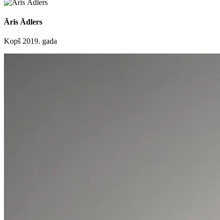
Āris Ādlers
Kopš 2019. gada