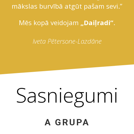
mākslas burvībā atgūt pašam sevi.”
Mēs kopā veidojam
„Daiļradi”
.
Iveta Pētersone-Lazdāne
Sasniegumi
A GRUPA