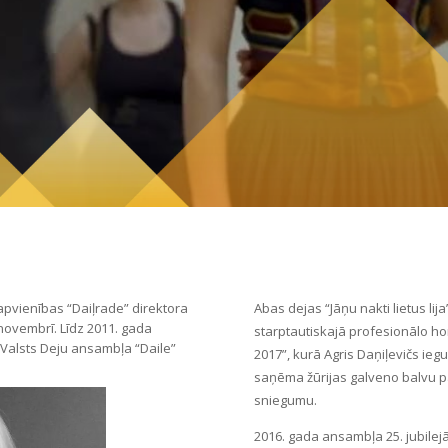
apvienības “Daiļrade” direktora
Abas dejas “Jāņu nakti lietus lij
 novembrī. Līdz 2011. gada
starptautiskajā profesionālo ho
, Valsts Deju ansambļa “Daile”
2017”, kurā Agris Daņiļevičs ieg
saņēma žūrijas galveno balvu pa
sniegumu.
2016. gada ansambļa 25. jubilej