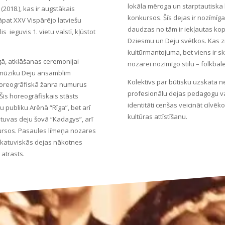
lokāla mēroga un starptautiska 
2018.), kas ir augstākais
konkursos. Šīs dejas ir nozīmīga
āpat XXV Vispārējo latviešu
daudzas no tām ir iekļautas kop
lis
ieguvis 1. vietu valstī, kļūstot
Dziesmu un Deju svētkos. Kas zi
kultūrmantojuma, bet viens ir ska
gā, atklāšanas ceremonijai
nozarei nozīmīgo stilu – folkbale
” mūziku Deju ansamblim
Kolektīvs par būtisku uzskata ne
 horeogrāfiskā žanra numurus
profesionālu dejas pedagogu vad
.Šis horeogrāfiskais stāsts
identitāti cenšas veicināt cilvē
u publiku Arēnā “Rīga”, bet arī
kultūras attīstīšanu.
etuvas deju šovā “Kadagys”, arī
ursos. Pasaules līmeņa nozares
 skatuviskās dejas nākotnes
 atrasts.