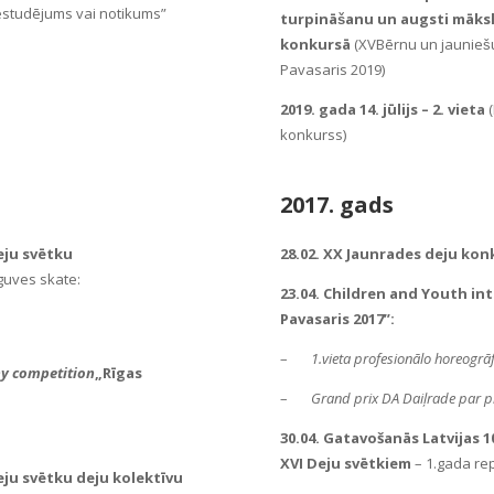
iestudējums vai notikums”
turpināšanu un augsti māksl
konkursā
(XVBērnu un jaunieš
Pavasaris 2019
)
2019. gada 14. jūlijs – 2. vieta
(
konkurss)
2017. gads
eju svētku
28.02.
XX Jaunrades deju kon
guves skate:
23.04.
Children and Youth int
Pavasaris 2017”:
–
1.vieta profesionālo horeogrāf
hy competition
„Rīgas
–
Grand prix DA Daiļrade par pr
30.04. Gatavošanās Latvijas 
XVI Deju svētkiem
– 1.gada re
eju svētku deju kolektīvu