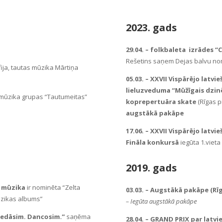
2023. gads
29.04. – folkbaleta izrādes 
Rešetins saņem Dejas balvu nom
fija, tautas mūzika Mārtiņa
05.03. – XXVII Vispārējo latv
lieluzveduma “Mūžīgais dzinē
tas mūzika grupas “Tautumeitas”
koprepertuāra skate
(Rīgas p
augstākā pakāpe
17.06. – XXVII Vispārējo latv
Fināla konkursā
iegūta 1.vieta
2019. gads
 mūzika
ir nominēta “Zelta
03.03. – Augstākā pakāpe
(Ri
ūzikas albums”
– Iegūta augstākā pakāpe
Dziedāsim. Dancosim.”
saņēma
28.04. –
GRAND PRIX par latvies