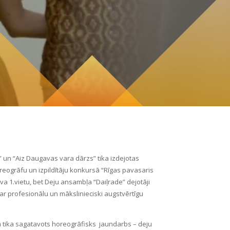
a” un “Aiz Daugavas vara dārzs” tika izdejotas
reogrāfu un izpildītāju konkursā “Rīgas pavasaris
uva 1.vietu, bet Deju ansambļa “Daiļrade” dejotāji
r profesionālu un mākslinieciski augstvērtīgu
ā tika sagatavots horeogrāfisks jaundarbs – deju