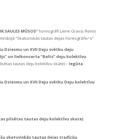
“CIK SAULES MŪSOS”
horeogrāfi Liene Grava, Reinis
inācijā “Skatuviskās tautas dejas horeogrāfe/-s”
iešu Dziesmu un XVII Deju svētku deju
js” un lielkoncerta “Balts” deju kolektīvu
ilsētas tautas deju kolektīvu skate) –
Iegūta
iešu Dziesmu un XVII Deju svētku Deju kolektīvu
̄gas pilsētas tautas deju kolektīvu skate)
̌u skatuviskās tautas dejas tradīciju