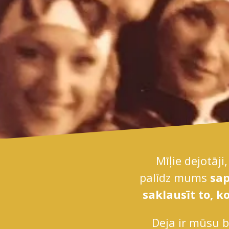
Mīļie dejotāji
palīdz mums
sap
saklausīt to, k
Deja ir mūsu b