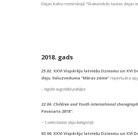
Dejas balvu
nominācijā “Skatuviskās tautas dejas 
2018. gads
25.02.
XXVI Vispārējo latviešu Dziesmu un XVI D
deju lieluzveduma “Māras zeme”
repertuāra ap
– Iegūta augstākā pakāpe
22.04.
Children and Youth international choregrap
Pavasaris 2018”:
–
1.vieta tautas deju kategorijā
03.06. XXVI Vispārējo latviešu Dziesmu un XVI D