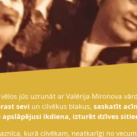
, vēlos jūs uzrunāt ar Valērija Mironova vār
rast sevi
un cilvēkus blakus,
saskatīt ac
o apslāpējusi ikdiena, izturēt dzīves siti
aznīca, kurā cilvēkam, neatkarīgi no vecum