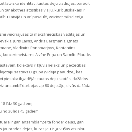
 latvisko identitāti, tautas deju tradīcijas, parādīt
ānākotnes attīstības vīziju, kur būtiskākais ir
stību Latvijā un arī pasaulē, veicinot mūsdienīgu
mi veicinājušas tā mākslinieciskās vadītājas un
vskis, Juris Lainis, Andris Bergmanis, Ignats
ikmane, Vladimirs Ponomarjovs, Kontantīns
, koncertmeistares Alvīne Eriņa un Sarmīte Plaude.
astāvam, kolektīvs ir kļuvis lielāks un pēctecības
 dejotāju sastāvs D grupā (vidējā paaudze), kas
sevi piesaka ikgadējās tautas deju skatēs, dažādos
z ansamblī darbojas ap 80 dejotāju, divās dažāda
18 līdz 30 gadiem;
u no 30 līdz 45 gadiem.
tuārā ir gan ansambļa “Zelta fonda” dejas, gan
tas jaunrades dejas, kuras jau ir guvušas atzinību