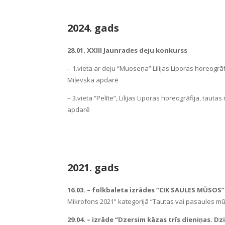
2024. gads
28.01. XXIII Jaunrades deju konkurss
– 1.vieta ar deju “Muoseņa” Lilijas Liporas horeogrā
Miļevska apdarē
– 3.vieta “Pelīte”, Lilijas Liporas horeogrāfija, tau
apdarē
2021. gads
16.03. –
folkbaleta izrādes “CIK SAULES MŪSOS”
Mikrofons 2021” kategorijā “Tautas vai pasaules m
29.04. – izrāde “Dzersim kāzas trīs dieniņas. 