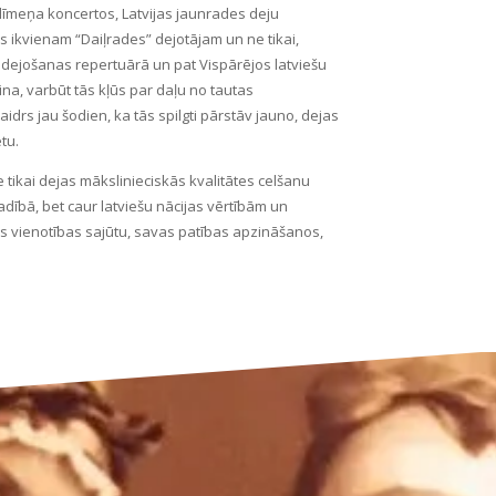
līmeņa koncertos, Latvijas jaunrades deju
s ikvienam “Daiļrades” dejotājam un ne tikai,
dejošanas repertuārā un pat Vispārējos latviešu
na, varbūt tās kļūs par daļu no tautas
idrs jau šodien, ka tās spilgti pārstāv jauno, dejas
tu.
 tikai dejas mākslinieciskās kvalitātes celšanu
ībā, bet caur latviešu nācijas vērtībām un
kos vienotības sajūtu, savas patības apzināšanos,