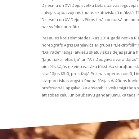
Dziesmu un XVI Deju svētku Lielās balvas ieguvējas (
Latvijas apbalvojums tautas skatuviskajā mākslā. T
Dziesmu un XV Deju svētkos finālkonkursā ansamb
par svētku laureātu
Pasaules koru olimpiādes, kas 2014. gadā notika Rī
horeogrāfs Agris Daņiļevičs ar grupas “Elektrofolk
“Daiļrade” radīja latviešu skatuviskās dejas jauna
“Jāņu nakti lietus lija” un “Aiz Daugavas vara dārzs”
piecēlis kājās ne vien vairāku tūkstošu starp[tautisk
skatītājus Ķīnā, prestižajā Pekinas operas namā, Li
starptautiskas augsta līmeņa žūrijas dažādos konk
profesionāļi apgalvo, ka ansamblis veiksmīgi rāda
attīstības ceļu, un pauž savu gandarījumu, ka tāds ir