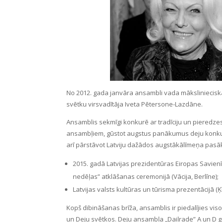
No 2012. gada janvāra ansambli vada māksliniecisk
svētku virsvadītāja Iveta Pētersone-Lazdāne.
Ansamblis sekmīgi konkurē ar tradīciju un pieredz
ansambļiem, gūstot augstus panākumus deju konkur
arī pārstāvot Latviju dažādos augstākālīmeņa pa
2015. gadā Latvijas prezidentūras Eiropas Savien
nedēļas” atklāšanas ceremonijā (Vācija, Berlīne);
Latvijas valsts kultūras un tūrisma prezentācijā (Ķ
Kopš dibināšanas brīža, ansamblis ir piedalījies vi
un Deju svētkos. Deju ansambļa „Daiļrade” A un D gr