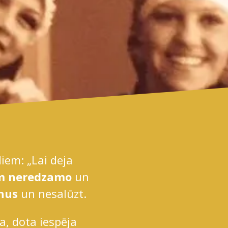
diem: „Lai deja
īm neredzamo
un
enus
un nesalūzt.
a, dota iespēja