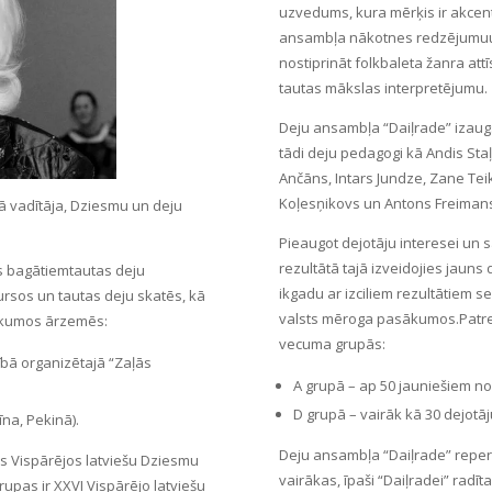
uzvedums, kura mērķis ir akcentēt
ansambļa nākotnes redzējumuun t
nostiprināt folkbaleta žanra attī
tautas mākslas interpretējumu.
Deju ansambļa “Daiļrade” izaugs
tādi deju pedagogi kā Andis Staļe
Ančāns, Intars Jundze, Zane Te
Koļesņikovs un Antons Freimans
ā vadītāja, Dziesmu un deju
Pieaugot dejotāju interesei un s
rezultātā tajā izveidojies jauns
es bagātiemtautas deju
ikgadu ar izciliem rezultātiem 
sos un tautas deju skatēs, kā
valsts mēroga pasākumos.Patrei
sākumos ārzemēs:
vecuma grupās:
ībā organizētajā “Zaļās
A grupā – ap 50 jauniešiem no 
D grupā – vairāk kā 30 dejotāj
īna, Pekinā).
Deju ansambļa “Daiļrade” reper
sos Vispārējos latviešu Dziesmu
vairākas, īpaši “Daiļradei” radī
upas ir XXVI Vispārējo latviešu