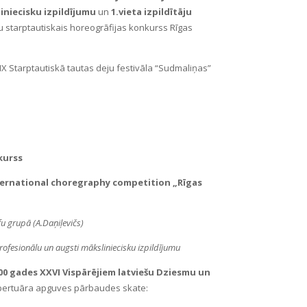
iniecisku izpildījumu
un
1.vieta izpildītāju
u starptautiskais horeogrāfijas konkurss
Rīgas
IX Starptautiskā tautas deju festivāla “Sudmaliņas”
kurss
ernational choregraphy competition „Rīgas
u grupā (A.Daņiļevičs)
ofesionālu un augsti māksliniecisku izpildījumu
100 gades XXVI Vispārējiem latviešu Dziesmu un
pertuāra apguves pārbaudes skate: