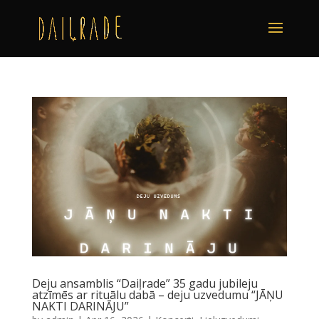
Deju ansamblis “Daiļrade” 35 gadu jubileju
atzīmēs ar rituālu dabā – deju uzvedumu “JĀŅU
NAKTI DARINĀJU”