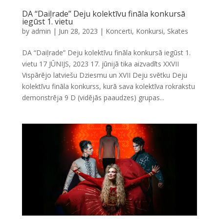
DA “Daiļrade” Deju kolektīvu fināla konkursā
iegūst 1. vietu
by
admin
|
Jun 28, 2023
|
Koncerti
,
Konkursi
,
Skates
DA “Daiļrade” Deju kolektīvu fināla konkursā iegūst 1.
vietu 17 JŪNIJS, 2023 17. jūnijā tika aizvadīts XXVII
Vispārējo latviešu Dziesmu un XVII Deju svētku Deju
kolektīvu fināla konkurss, kurā sava kolektīva rokrakstu
demonstrēja 9 D (vidējās paaudzes) grupas...