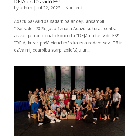
DEJA un tās vidū ES!
by
admin
|
Jul 22, 2025
|
Koncerti
Ādažu pašvaldība sadarbībā ar deju ansambli
“Daiļrade” 2025.gada 1.maijā Ādažu kultūras centrā
aizvadīja tradicionālo koncertu “DEJA un tās vidū ES!”
“DEJA, kuras pašā viducī mēs katrs atrodam sevi. Tā ir
dzīva mijiedarbība starp izpildītāju un...