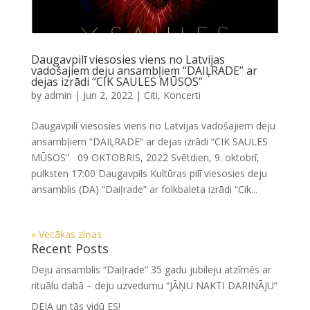
Daugavpilī viesosies viens no Latvijas
vadošajiem deju ansambļiem “DAIĻRADE” ar
dejas izrādi “CIK SAULES MŪSOS”
by
admin
|
Jun 2, 2022
|
Citi
,
Koncerti
Daugavpilī viesosies viens no Latvijas vadošajiem deju
ansambļiem “DAIĻRADE” ar dejas izrādi “CIK SAULES
MŪSOS” 09 OKTOBRIS, 2022 Svētdien, 9. oktobrī,
pulksten 17:00 Daugavpils Kultūras pilī viesosies deju
ansamblis (DA) “Daiļrade” ar folkbaleta izrādi “Cik...
« Vecākas ziņas
Recent Posts
Deju ansamblis “Daiļrade” 35 gadu jubileju atzīmēs ar
rituālu dabā – deju uzvedumu “JĀŅU NAKTI DARINĀJU”
DEJA un tās vidū ES!