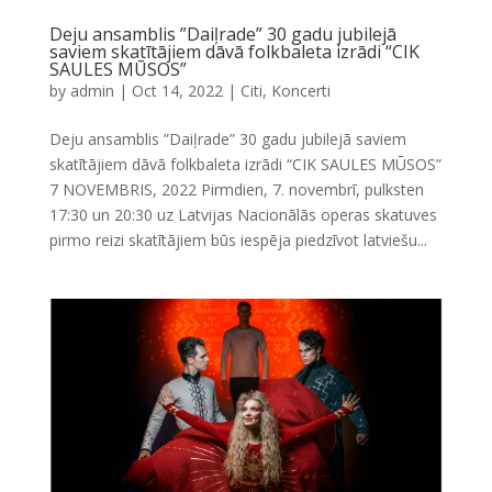
Deju ansamblis ”Daiļrade” 30 gadu jubilejā
saviem skatītājiem dāvā folkbaleta izrādi “CIK
SAULES MŪSOS”
by
admin
|
Oct 14, 2022
|
Citi
,
Koncerti
Deju ansamblis ”Daiļrade” 30 gadu jubilejā saviem
skatītājiem dāvā folkbaleta izrādi “CIK SAULES MŪSOS”
7 NOVEMBRIS, 2022 Pirmdien, 7. novembrī, pulksten
17:30 un 20:30 uz Latvijas Nacionālās operas skatuves
pirmo reizi skatītājiem būs iespēja piedzīvot latviešu...