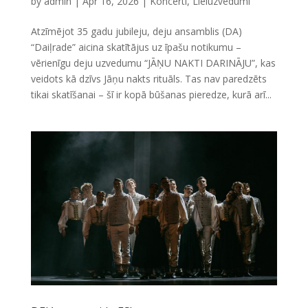
by
admin
|
Apr 16, 2026
|
Koncerti
,
Lieluzvedumi
Atzīmējot 35 gadu jubileju, deju ansamblis (DA)
“Daiļrade” aicina skatītājus uz īpašu notikumu –
vērienīgu deju uzvedumu “JĀŅU NAKTI DARINĀJU”, kas
veidots kā dzīvs Jāņu nakts rituāls. Tas nav paredzēts
tikai skatīšanai – šī ir kopā būšanas pieredze, kurā arī...