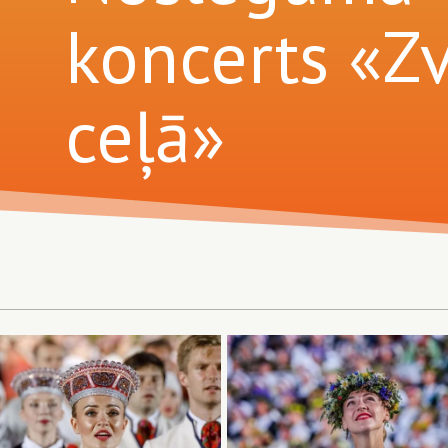
koncerts «Z
ceļā»