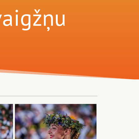
vaigžņu