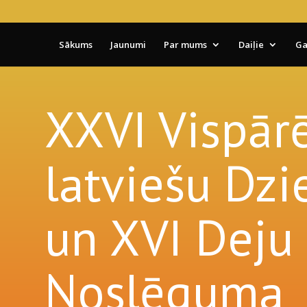
Sākums
Jaunumi
Par mums
Daiļie
Ga
XXVI Vispārē
latviešu Dz
un XVI Deju 
Noslēguma