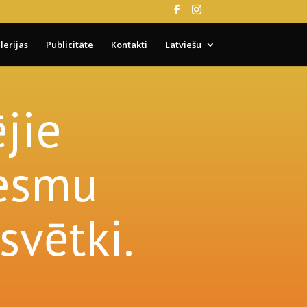
lerijas
Publicitāte
Kontakti
Latviešu
jie
iesmu
svētki.