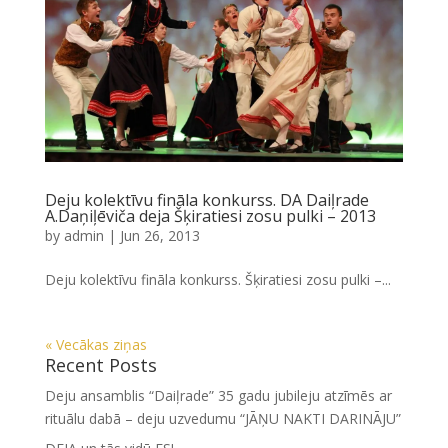
Deju kolektīvu fināla konkurss. DA Daiļrade
A.Daņiļēviča deja Šķiratiesi zosu pulki – 2013
by
admin
|
Jun 26, 2013
Deju kolektīvu fināla konkurss. Šķiratiesi zosu pulki –...
« Vecākas ziņas
Recent Posts
Deju ansamblis “Daiļrade” 35 gadu jubileju atzīmēs ar
rituālu dabā – deju uzvedumu “JĀŅU NAKTI DARINĀJU”