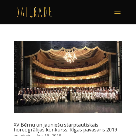
XV Bērnu un jauniešu starptautiskais
horeogrāfijas konkurss. Rīgas pavasaris 2019
by
admin
|
Apr 19, 2019